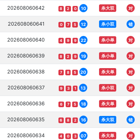
202608060642
杀大双
10
对
8
2
0
202608060641
杀小双
12
错
0
7
5
202608060640
杀小单
22
对
4
9
9
202608060639
杀小单
19
对
8
2
9
202608060638
杀大单
20
对
7
8
5
202608060637
杀小双
13
对
9
3
1
202608060636
杀大单
18
对
6
7
5
202608060635
杀大双
16
错
6
8
2
202608060634
杀大单
07
对
4
0
3