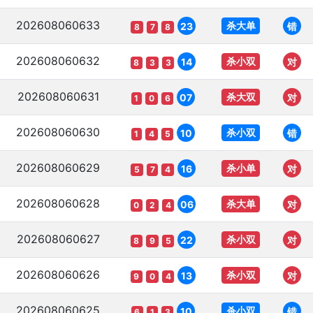
202608060633
杀大单
23
错
8
7
8
202608060632
杀小双
14
对
8
3
3
202608060631
杀大双
07
对
1
0
6
202608060630
杀小双
10
错
1
4
5
202608060629
杀小单
16
对
5
7
4
202608060628
杀大单
06
对
0
2
4
202608060627
杀小双
22
对
8
9
5
202608060626
杀小双
13
对
9
0
4
202608060625
杀小双
10
错
6
1
3