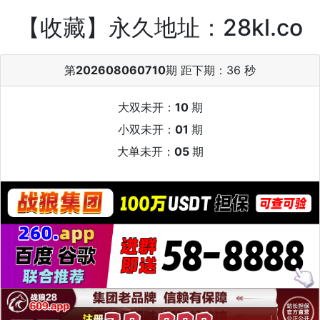
【收藏】永久地址：28kl.co
第
202608060710
期 距下期：
36 秒
大双未开：
10
期
小双未开：
01
期
大单未开：
05
期