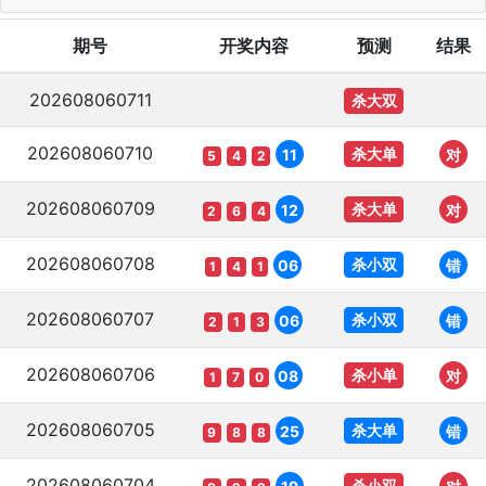
期号
开奖内容
预测
结果
202608060711
杀大双
202608060710
杀大单
11
对
5
4
2
202608060709
杀大单
12
对
2
6
4
202608060708
杀小双
06
错
1
4
1
202608060707
杀小双
06
错
2
1
3
202608060706
杀小单
08
对
1
7
0
202608060705
杀大单
25
错
9
8
8
202608060704
杀小双