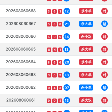
202608060668
杀小单
12
对
3
6
3
202608060667
杀大单
21
错
5
8
8
202608060666
杀小双
14
对
5
0
9
202608060665
杀大单
13
对
8
4
1
202608060664
杀小单
20
对
8
6
6
202608060663
杀大单
18
对
3
6
9
202608060662
杀小单
07
错
0
4
3
202608060661
杀大双
13
对
9
0
4