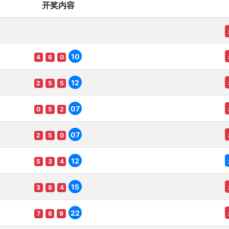
开奖内容
10
4
6
0
12
2
5
5
07
0
5
2
07
2
5
0
12
5
3
4
15
3
8
4
22
7
6
9