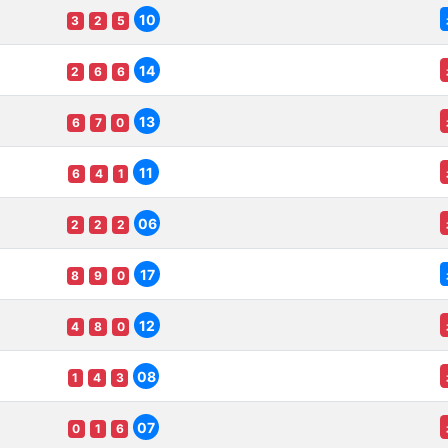
10
3
2
5
14
2
6
6
13
6
7
0
11
6
4
1
06
2
2
2
17
8
9
0
12
4
8
0
08
1
4
3
07
0
1
6