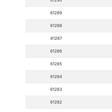
61290
61289
61288
61287
61286
61285
61284
61283
61282