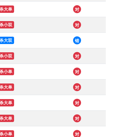
杀大单
对
杀小双
对
杀大双
错
杀小双
对
杀小单
对
杀大单
对
杀大单
对
杀大单
对
杀小单
对