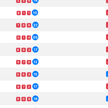
14
3
5
6
10
8
1
1
22
7
6
9
05
0
1
4
17
6
9
2
12
5
7
0
15
5
6
4
17
8
7
2
18
9
0
9