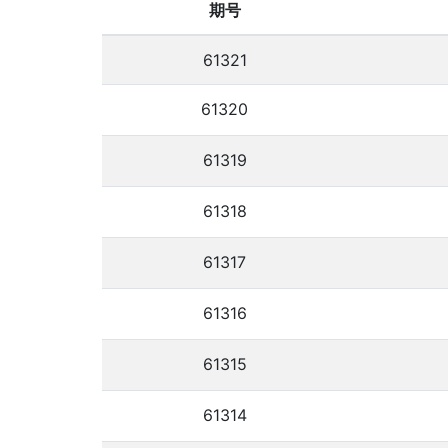
期号
61321
61320
61319
61318
61317
61316
61315
61314