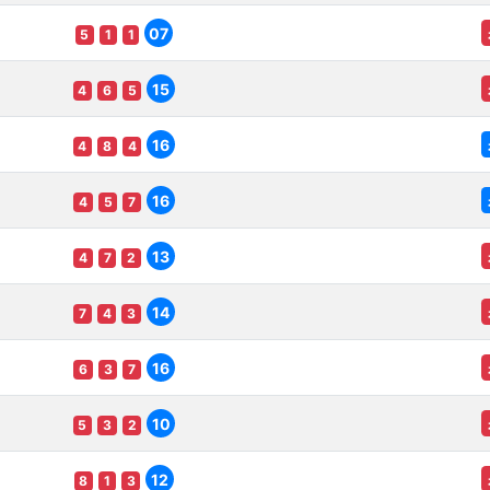
07
5
1
1
15
4
6
5
16
4
8
4
16
4
5
7
13
4
7
2
14
7
4
3
16
6
3
7
10
5
3
2
12
8
1
3