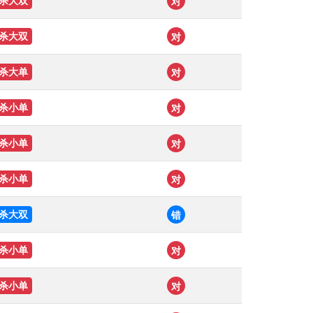
杀大双
对
杀大双
对
杀大单
对
杀小单
对
杀小单
对
杀小单
对
杀大双
错
杀小单
对
杀小单
对