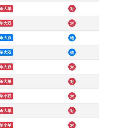
杀大单
对
杀大双
对
杀大双
错
杀大双
错
杀大双
对
杀大单
对
杀小双
对
杀大单
对
杀小单
对