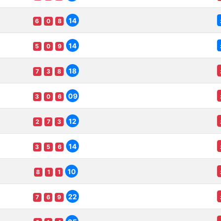
14
6
0
8
14
5
0
9
18
7
3
8
09
3
0
6
12
2
7
3
14
3
5
6
10
8
1
1
22
7
6
9